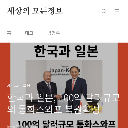
본문 바로가기
세상의 모든정보
홈
태그
방명록
카테고리 없음
한국과 일본, 100억 달러규모
의 통화스와프 복원확정
by 올어바웃인포라미
2023. 7. 2.