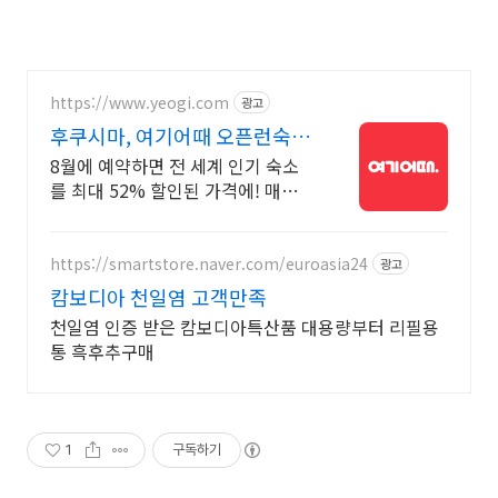
https://www.yeogi.com
광고
후쿠시마, 여기어때 오픈런숙소
최대 81% 할인
8월에 예약하면 전 세계 인기 숙소
를 최대 52% 할인된 가격에! 매주
쏟아지는 다양한 혜택! 앱으로 알림
받고 똑똑하게 숙소 예약하기
https://smartstore.naver.com/euroasia24
광고
캄보디아 천일염 고객만족
천일염 인증 받은 캄보디아특산품 대용량부터 리필용
통 흑후추구매
1
구독하기