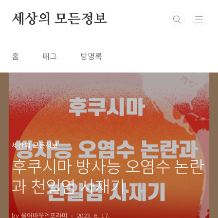
본문 바로가기
세상의 모든정보
홈
태그
방명록
세상의 모든정보
후쿠시마 방사능 오염수 논란
과 천일염 사재기
by 올어바웃인포라미
2023. 6. 17.