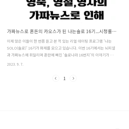
가짜뉴스로 혼돈의 카오스가 된 나는솔로 16기...시청률은 대박행진
이제 많은 이들이 한 번쯤 듣고 본 적 있는 리얼 데이팅 프로그램 '나는
SOLO(솔로)' 16기가 화제를 모으고 있습니다. 이번 16기에서는 뇌피셜
과 가짜뉴스에 휘말리며 혼란에 빠진 '솔로나라 16번지'의 이야기가 그
려졌습니다. 이날 방송은 ENA와 SBS PLUS에서 송출되었으며, 평균 시
2023. 9. 7.
청률 6.6%를 기록하여 자체 최고 시청률을 경신하는 기염을 토했습니
다. 특히 '여성2549' 타깃 시청률에서 5.96%를 기록하여 역대 최고 수치
1
를 찍었으며, 전 채널 통틀어서도 '타깃 시청률' 전체 1위에 등극했습니
다. 16기의 험난한 로맨스 여정 이번 16기에서는 많은 감동적인 순간과
팽팽한 긴장감이 뒤섞였습니다. 광수와 영숙은 초유의 데이트 중단 사태
로 대립하던 상황에서 광수의 진심 어린 사과로 갈등을 풀었지..