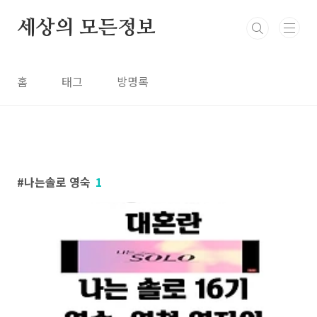
본문 바로가기
세상의 모든정보
홈
태그
방명록
나는솔로 영숙
1