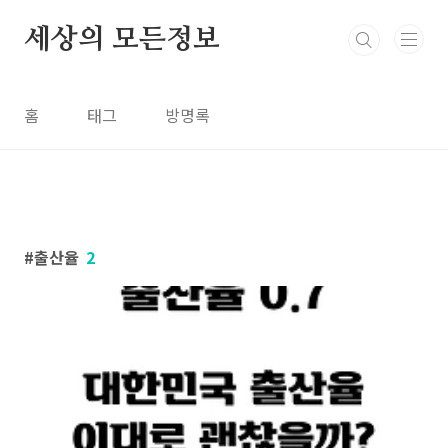
본문 바로가기
세상의 모든정보
홈
태그
방명록
출산율
2