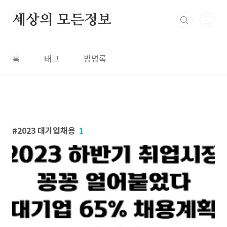
본문 바로가기
세상의 모든정보
홈
태그
방명록
2023 대기업채용
1