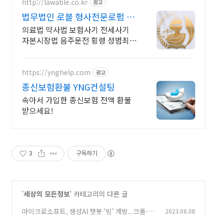
http://lawable.co.kr
광고
법무법인 로블 형사전문로펌 경
찰조사 부터 전담팀운영
의료법 약사법 보험사기 전세사기
자본시장법 음주운전 횡령 성범죄
형사전담팀
https://ynghelp.com
광고
종신보험환불 YNG컨설팅
속아서 가입한 종신보험 전액 환불
받으세요!
3
구독하기
'
세상의 모든정보
' 카테고리의 다른 글
마이크로소프트, 생성AI 챗봇 ‘빙’ 개방.. 크롬·사
2023.08.08