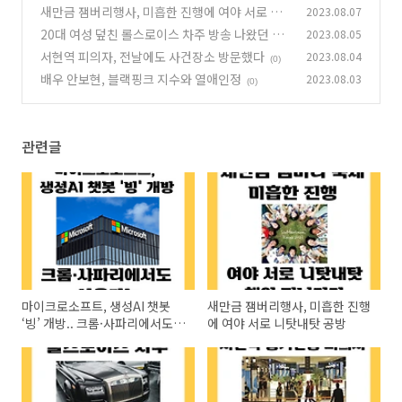
파리에서도 사용가능
새만금 잼버리행사, 미흡한 진행에 여야 서로 니
2023.08.07
(0)
탓내탓 공방
20대 여성 덮친 롤스로이스 차주 방송 나왔던 학
2023.08.05
(0)
폭 가해자
서현역 피의자, 전날에도 사건장소 방문했다
2023.08.04
(0)
(0)
배우 안보현, 블랙핑크 지수와 열애인정
2023.08.03
(0)
관련글
마이크로소프트, 생성AI 챗봇
새만금 잼버리행사, 미흡한 진행
‘빙’ 개방.. 크롬·사파리에서도
에 여야 서로 니탓내탓 공방
사용가능