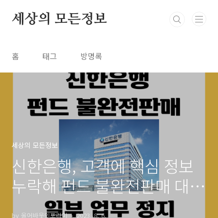
본문 바로가기
세상의 모든정보
홈
태그
방명록
세상의 모든정보
신한은행, 고객에 핵심 정보
누락해 펀드 불완전판매 대거
적발 일부 업무정지 중징계
by 올어바웃인포라미
2023. 8. 6.