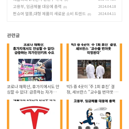
고용부, 임금체불 대응에 총력
2024.04.18
(0)
펀슈머 열풍,대형 제품의 새로운 소비 트렌드
2024.04.11
(0)
관련글
코로나 재확산, 휴가지에서도 안
빅5 중 4곳이 '주 1회 휴진' 결
심할 수 없다: 급증하는 자가진
정, 세브란스 "교수들 번아웃 걱
단키트 수요
정된다"