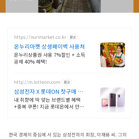
https://nurimarket.co.kr
광고
온누리마켓 상생페이백 사용처
온누리상품권 사용 7%할인 + 소득
공제 40% 혜택!
http://m.lotteon.com
광고
삼성전자 X 롯데ON 첫구매 최
대 5천원 혜택!
내 취향에 딱 맞는 브랜드별 혜택
+중복 쿠폰! 지금 롯데온에서 만나
보세요!
한국 경제의 중심에 서 있는 삼성전자의 회장, 이재용 씨. 그의