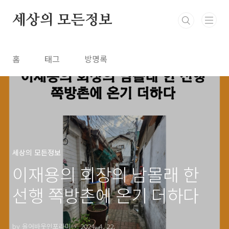
본문 바로가기
세상의 모든정보
홈
태그
방명록
세상의 모든정보
이재용의 회장의 남몰래 한
선행 쪽방촌에 온기 더하다
by 올어바웃인포라미
2024. 4. 22.