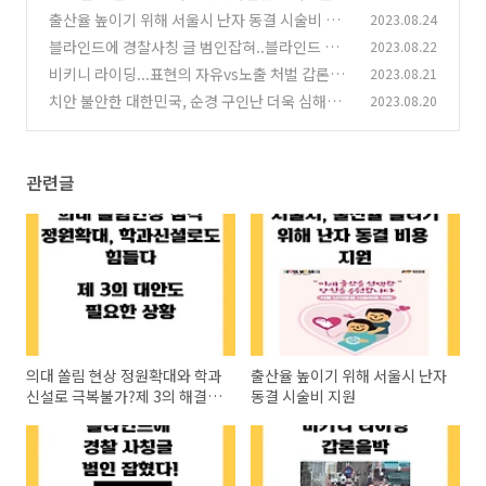
가?제 3의 해결책 생각해야
출산율 높이기 위해 서울시 난자 동결 시술비 지
2023.08.24
(0)
원
블라인드에 경찰사칭 글 범인잡혀..블라인드 익
2023.08.22
(0)
명성 깨진 첫 사례
비키니 라이딩...표현의 자유vs노출 처벌 갑론을
2023.08.21
(0)
박
치안 불안한 대한민국, 순경 구인난 더욱 심해졌
2023.08.20
(0)
다
(0)
관련글
의대 쏠림 현상 정원확대와 학과
출산율 높이기 위해 서울시 난자
신설로 극복불가?제 3의 해결책
동결 시술비 지원
생각해야