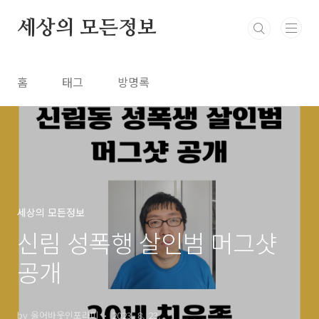
본문 바로가기
세상의 모든정보
홈
태그
방명록
세상의 모든정보
신림 성폭행 살인범 머그샷
공개
by 올어바웃인포라미
2023. 8. 23.