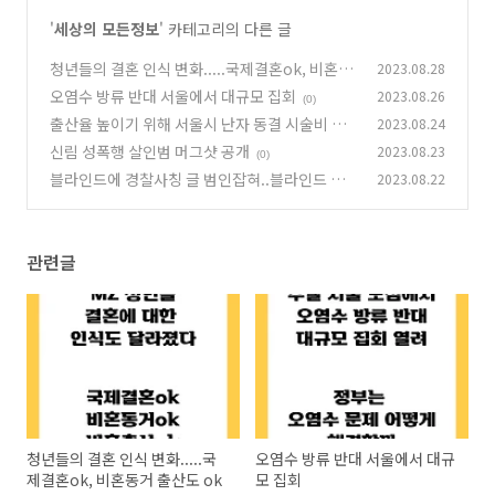
'
세상의 모든정보
' 카테고리의 다른 글
청년들의 결혼 인식 변화.....국제결혼ok, 비혼동
2023.08.28
거 출산도 ok
오염수 방류 반대 서울에서 대규모 집회
2023.08.26
(0)
(0)
출산율 높이기 위해 서울시 난자 동결 시술비 지
2023.08.24
원
신림 성폭행 살인범 머그샷 공개
2023.08.23
(0)
(0)
블라인드에 경찰사칭 글 범인잡혀..블라인드 익
2023.08.22
명성 깨진 첫 사례
(0)
관련글
청년들의 결혼 인식 변화.....국
오염수 방류 반대 서울에서 대규
제결혼ok, 비혼동거 출산도 ok
모 집회