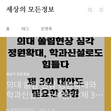
본문 바로가기
세상의 모든정보
홈
태그
방명록
세상의 모든정보
의대 쏠림 현상 정원확대와
학과신설로 극복불가?제 3의
해결책 생각해야
by 올어바웃인포라미
2023. 8. 25.