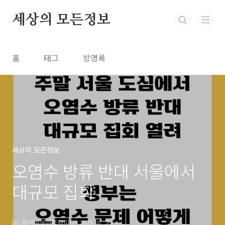
본문 바로가기
세상의 모든정보
홈
태그
방명록
세상의 모든정보
오염수 방류 반대 서울에서
대규모 집회
by 올어바웃인포라미
2023. 8. 26.