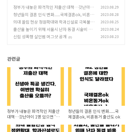
정부가 내놓은 파격적인 저출산 대책…갓난아이
2023.08.29
1명 있으면 ‘신생아 특공’ 혜택
청년들의 결혼 인식 변화.....국제결혼ok, 비혼동
2023.08.28
(0)
거 출산도 ok
의대 쏠림 현상 정원확대와 학과신설로 극복불
2023.08.25
(0)
가?제 3의 해결책 생각해야
출산율 높이기 위해 서울시 난자 동결 시술비 지
2023.08.24
(0)
원
신림 성폭행 살인범 머그샷 공개
2023.08.23
(0)
(0)
관련글
정부가 내놓은 파격적인 저출산
청년들의 결혼 인식 변화.....국
대책…갓난아이 1명 있으면 ‘신
제결혼ok, 비혼동거 출산도 ok
생아 특공’ 혜택