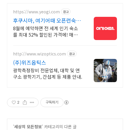
https://www.yeogi.com
광고
후쿠시마, 여기어때 오픈런숙소
최대 81% 할인
8월에 예약하면 전 세계 인기 숙소
를 최대 52% 할인된 가격에! 매주
쏟아지는 다양한 혜택! 앱으로 알림
받고 똑똑하게 숙소 예약하기
http://www.wizoptics.com
광고
(주)위즈옵틱스
광학측정장비 전문업체, 대학 및 연
구소 광학기기, 간섭계 등 제품 안내.
2
구독하기
'
세상의 모든정보
' 카테고리의 다른 글