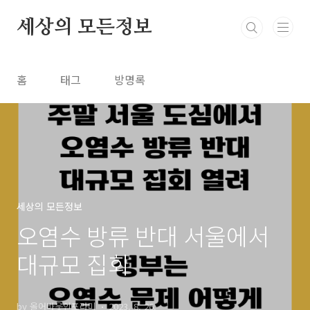
본문 바로가기
세상의 모든정보
홈
태그
방명록
세상의 모든정보
오염수 방류 반대 서울에서
대규모 집회
by 올어바웃인포라미
2023. 8. 26.