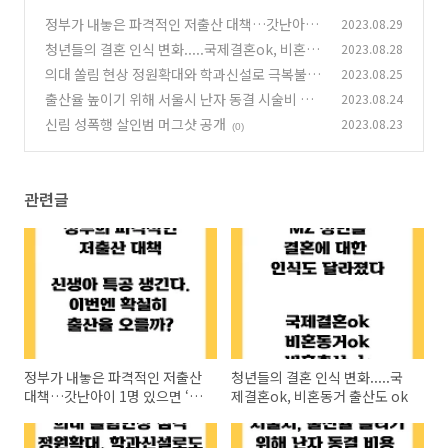
정부가 내놓은 파격적인 저출산 대책…갓난아이
2023.08.29
1명 있으면 ‘신생아 특공’ 혜택
청년들의 결혼 인식 변화.....국제결혼ok, 비혼동
2023.08.28
(0)
거 출산도 ok
의대 쏠림 현상 정원확대와 학과신설로 극복불
2023.08.25
(0)
가?제 3의 해결책 생각해야
출산율 높이기 위해 서울시 난자 동결 시술비 지
2023.08.24
(0)
원
신림 성폭행 살인범 머그샷 공개
2023.08.23
(0)
(0)
관련글
정부가 내놓은 파격적인 저출산
청년들의 결혼 인식 변화.....국
대책…갓난아이 1명 있으면 ‘신
제결혼ok, 비혼동거 출산도 ok
생아 특공’ 혜택