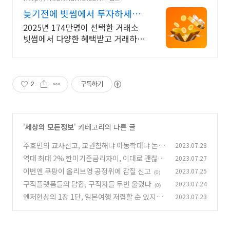
늦기전에 빗썸에서 투자하세요
신규 가입 시 5만원 혜택
2025년 174만명이 선택한 거래소
빗썸에서 다양한 혜택받고 거래하세
요
2
구독하기
'
세상의 모든정보
' 카테고리의 다른 글
주호민의 교사신고, 교권침해냐 아동학대냐 논란
2023.07.28
부추겨
역대 최대 2% 한미기준금리차이, 이대로 괜찮을
2023.07.27
(0)
까?
이번엔 쿠팡이 올리브영 공정위에 갑질 신고
2023.07.25
(0)
(0)
구직플랫폼들의 담합, 구직자들 두번 울렸다
2023.07.24
(0)
엔저현상의 1장 1단, 일본여행 저렴할 순 있지만
2023.07.23
경제엔 악영향
(0)