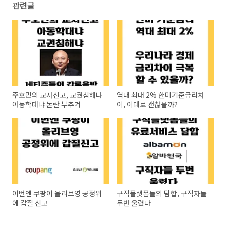
관련글
주호민의 교사신고, 교권침해냐
역대 최대 2% 한미기준금리차
아동학대냐 논란 부추겨
이, 이대로 괜찮을까?
이번엔 쿠팡이 올리브영 공정위
구직플랫폼들의 담합, 구직자들
에 갑질 신고
두번 울렸다