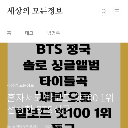
본문 바로가기
세상의 모든정보
홈
태그
방명록
세상의 모든정보
혼자서도 빌보드 핫100 1위
점령한 BTS정국
by 올어바웃인포라미
2023. 7. 26.