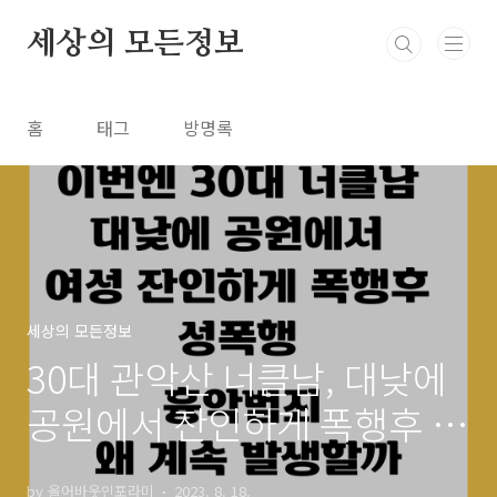
본문 바로가기
세상의 모든정보
홈
태그
방명록
세상의 모든정보
30대 관악산 너클남, 대낮에
공원에서 잔인하게 폭행후 성
폭행 흉악범죄 왜 계속 일어
by 올어바웃인포라미
2023. 8. 18.