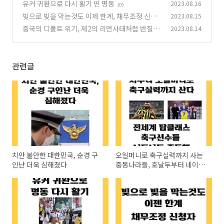
두부터 네이마르까지..
유커 귀환으로 다시 활기 띤 명동
2023.08.16
(0)
(0)
빚으로 빚을 막는것도 이제 한계, 채무조정 신청
2023.08.15
급증
중국의 디폴트 위기, 제2의 리먼사태처럼 번질
2023.08.14
(0)
까?
(0)
관련글
치안 불안한 대한민국, 순경 구
오일머니로 축구실력까지 사는
인난 더욱 심해졌다
중동나라들, 호날두부터 네이마
르까지..