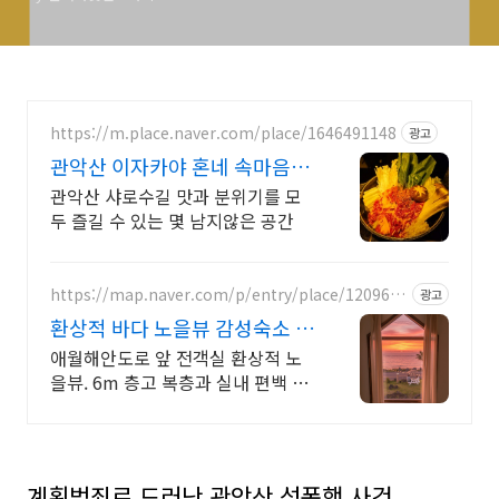
나나
https://m.place.naver.com/place/1646491148
광고
관악산 이자카야 혼네 속마음을
나누는 공간
관악산 샤로수길 맛과 분위기를 모
두 즐길 수 있는 몇 남지않은 공간
https://map.naver.com/p/entry/place/1209676
광고
737
환상적 바다 노을뷰 감성숙소 통
창 너머 애월 파노라마바다
애월해안도로 앞 전객실 환상적 노
을뷰. 6m 층고 복층과 실내 편백 스
파에서 즐기 날씨 상관없는 프라이
빗 편백자쿠지 스파. 탁트인 오션뷰
통창 아래서 누리는 로맨틱
계획범죄로 드러난 관악산 성폭행 사건