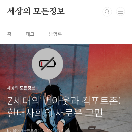
본문 바로가기
세상의 모든정보
홈
태그
방명록
세상의 모든정보
Z세대의 번아웃과 컴포트존:
현대사회의 새로운 고민
by 올어바웃인포라미
2024. 2. 6.