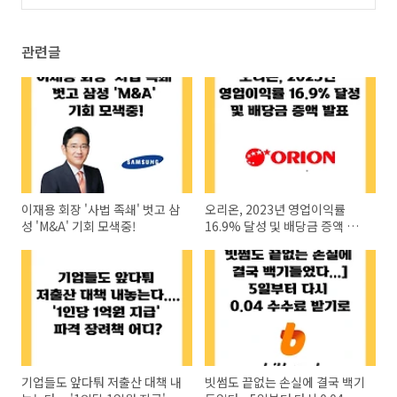
관련글
이재용 회장 '사법 족쇄' 벗고 삼
오리온, 2023년 영업이익률
성 'M&A' 기회 모색중!
16.9% 달성 및 배당금 증액 발
표
기업들도 앞다퉈 저출산 대책 내
빗썸도 끝없는 손실에 결국 백기