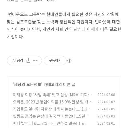
번아웃으로 고통받는 현대인들에게 필요한 것은 자신의 상황에
맞는 컴포트존을 찾는 노력과 정신적인 지원이다. 번아웃에 대한
인식이 높아지면서, 개인과 사회 간의 관심과 이해가 더욱 필요한
시점이다.
공감
구독하기
'
세상의 모든정보
' 카테고리의 다른 글
이재용 회장 '사법 족쇄' 벗고 삼성 'M&A' 기회 모
2024.02.08
색중!
오리온, 2023년 영업이익률 16.9% 달성 및 배당
2024.02.07
(0)
금 증액 발표
기업들도 앞다퉈 저출산 대책 내놓는다....'1인당
2024.02.05
(0)
1억원 지급' 파격 장려책 어디?
빗썸도 끝없는 손실에 결국 백기들었다...5일부
2024.02.02
(0)
터 다시 0.04 수수료 받기로
매파 발언 파월....3월 금리 인하설 일축!!!
2024.02.01
(0)
(1)