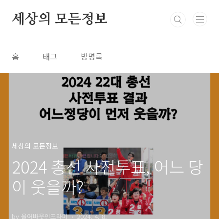
본문 바로가기
세상의 모든정보
홈
태그
방명록
세상의 모든정보
2024 총선 사전투표, 어느 당
이 웃을까?
by 올어바웃인포라미
2024. 4. 8.