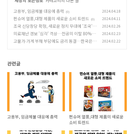
'
세상의 모든정보
' 카테고리의 다른 글
고용부, 임금체불 대응에 총력
2024.04.18
(0)
펀슈머 열풍,대형 제품의 새로운 소비 트렌드
2024.04.11
(0)
조국 신당창당 확정, 새로운 정치 무대에 '조국'이
2024.02.26
라는 이름으로 나서다
의료재난 경보 '심각' 격상…전공의 이탈 80% 가
2024.02.23
(0)
능성에 대비하는 정부 대책
고물가·가계 부채 부담에도 금리 동결…한국은
2024.02.22
(0)
행, 3.50%로 9회 연속 동결 결정
(1)
관련글
고용부, 임금체불 대응에 총력
펀슈머 열풍,대형 제품의 새로운
소비 트렌드