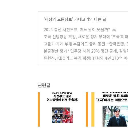
'
세상의 모든정보
' 카테고리의 다른 글
2024 총선 사전투표, 어느 당이 웃을까?
(0)
조국 신당창당 확정, 새로운 정치 무대에 '조국'이
고물가·가계 부채 부담에도 금리 동결…한국은행, 3
불공정한 평가? 민주당 하위 20% 명단 공개, 김영
류현진, KBO리그 복귀 확정! 한화와 4년 170억 
관련글