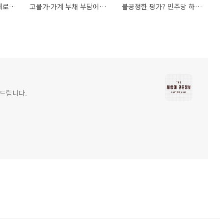
조국 신당창당 확정, 새로운 정치 무대에 '조국'이라는 이름으로 나서다
고물가·가계 부채 부담에도 금리 동결…한국은행, 3.50%로 9회 연속 동결 결정
불공정한 평가? 민주당 하위 20% 명단 공개, 김영주 의원 탈당 선언
해드립니다.