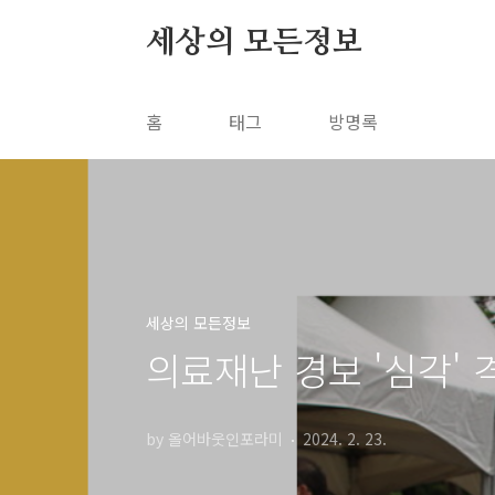
본문 바로가기
세상의 모든정보
홈
태그
방명록
세상의 모든정보
의료재난 경보 '심각'
by 올어바웃인포라미
2024. 2. 23.