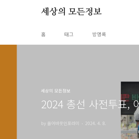
본문 바로가기
세상의 모든정보
홈
태그
방명록
세상의 모든정보
2024 총선 사전투표,
by 올어바웃인포라미
2024. 4. 8.