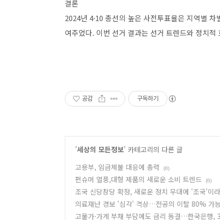
결론
2024년 4·10 총선의 높은 사전투표율은 지역별
여주었다. 이번 선거 결과는 선거 트렌드와 정치적
공감
구독하기
'
세상의 모든정보
' 카테고리의 다른 글
고용부, 임금체불 대응에 총력
(0)
펀슈머 열풍,대형 제품의 새로운 소비 트렌드
(0)
조국 신당창당 확정, 새로운 정치 무대에 '조국'이
의료재난 경보 '심각' 격상…전공의 이탈 80% 가
고물가·가계 부채 부담에도 금리 동결…한국은행, 3